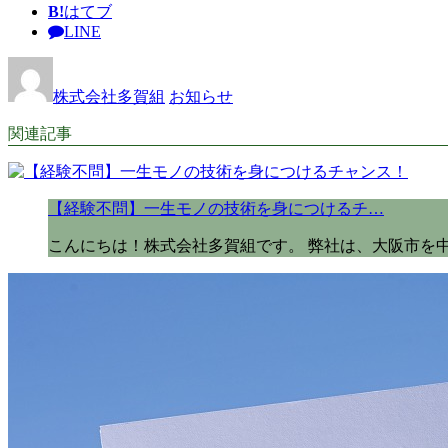
B!
はてブ
LINE
株式会社多賀組
お知らせ
関連記事
【経験不問】一生モノの技術を身につけるチ…
こんにちは！株式会社多賀組です。 弊社は、大阪市を